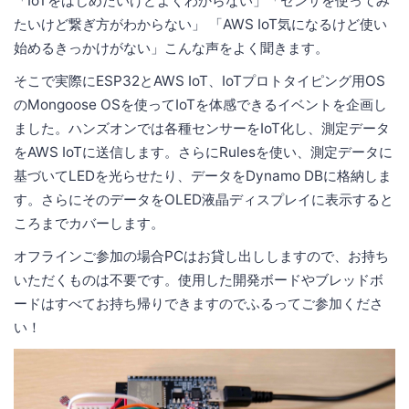
「IoTをはじめたいけどよくわからない」「センサを使ってみ
たいけど繋ぎ方がわからない」 「AWS IoT気になるけど使い
始めるきっかけがない」こんな声をよく聞きます。
そこで実際にESP32とAWS IoT、IoTプロトタイピング用OS
のMongoose OSを使ってIoTを体感できるイベントを企画し
ました。ハンズオンでは各種センサーをIoT化し、測定データ
をAWS IoTに送信します。さらにRulesを使い、測定データに
基づいてLEDを光らせたり、データをDynamo DBに格納しま
す。さらにそのデータをOLED液晶ディスプレイに表示すると
ころまでカバーします。
オフラインご参加の場合PCはお貸し出ししますので、お持ち
いただくものは不要です。使用した開発ボードやブレッドボ
ードはすべてお持ち帰りできますのでふるってご参加くださ
い！