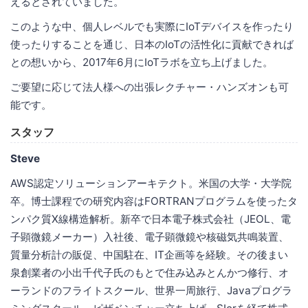
えるとされていました。
このような中、個人レベルでも実際にIoTデバイスを作ったり
使ったりすることを通じ、日本のIoTの活性化に貢献できれば
との想いから、2017年6月にIoTラボを立ち上げました。
ご要望に応じて法人様への出張レクチャー・ハンズオンも可
能です。
スタッフ
Steve
AWS認定ソリューションアーキテクト。米国の大学・大学院
卒。博士課程での研究内容はFORTRANプログラムを使ったタ
ンパク質X線構造解析。新卒で日本電子株式会社（JEOL、電
子顕微鏡メーカー）入社後、電子顕微鏡や核磁気共鳴装置、
質量分析計の販促、中国駐在、IT企画等を経験。その後まい
泉創業者の小出千代子氏のもとで住み込みとんかつ修行、オ
ーランドのフライトスクール、世界一周旅行、Javaプログラ