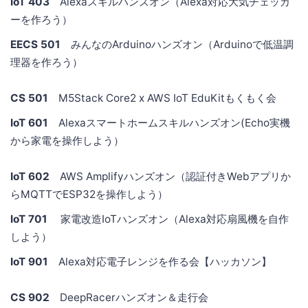
IoT 403
Alexaスキルハンズオン（Alexa対応大気チェッカ
ーを作ろう）
EECS 501
みんなのArduinoハンズオン（Arduinoで低温調
理器を作ろう）
CS 501
M5Stack Core2 x AWS IoT EduKitもくもく会
IoT 601
Alexaスマートホームスキルハンズオン(Echo実機
から家電を操作しよう）
IoT 602
AWS Amplifyハンズオン（認証付きWebアプリか
らMQTTでESP32を操作しよう）
IoT 701
家電改造IoTハンズオン（Alexa対応扇風機を自作
しよう）
IoT 901
Alexa対応電子レンジを作る会【ハッカソン】
CS 902
DeepRacerハンズオン＆走行会