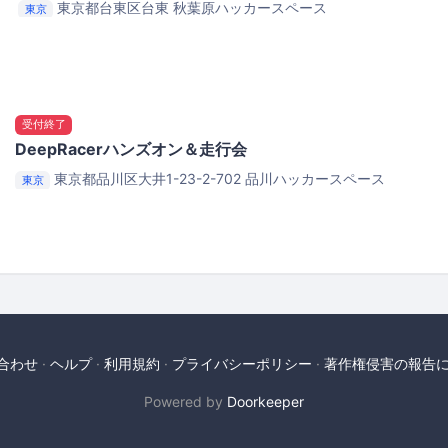
東京都台東区台東
秋葉原ハッカースペース
東京
受付終了
DeepRacerハンズオン＆走行会
東京都品川区大井1-23-2-702
品川ハッカースペース
東京
合わせ
ヘルプ
利用規約
プライバシーポリシー
著作権侵害の報告
Powered by
Doorkeeper